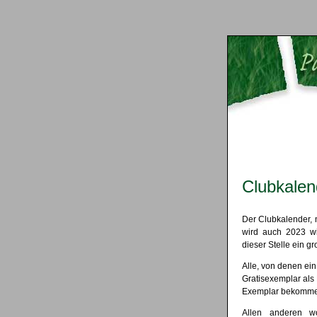
Clubkalen
Der Clubkalender, m
wird auch 2023 wi
dieser Stelle ein g
Alle, von denen ei
Gratisexemplar als
Exemplar bekomme
Allen anderen wo