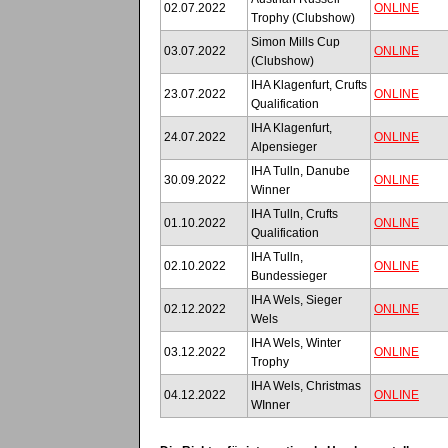
02.07.2022
ONLINE
Trophy (Clubshow)
Simon Mills Cup
03.07.2022
ONLINE
(Clubshow)
IHA Klagenfurt, Crufts
23.07.2022
ONLINE
Qualification
IHA Klagenfurt,
24.07.2022
ONLINE
Alpensieger
IHA Tulln, Danube
30.09.2022
ONLINE
Winner
IHA Tulln, Crufts
01.10.2022
ONLINE
Qualification
IHA Tulln,
02.10.2022
ONLINE
Bundessieger
IHA Wels, Sieger
02.12.2022
ONLINE
Wels
IHA Wels, Winter
03.12.2022
ONLINE
Trophy
IHA Wels, Christmas
04.12.2022
ONLINE
WInner